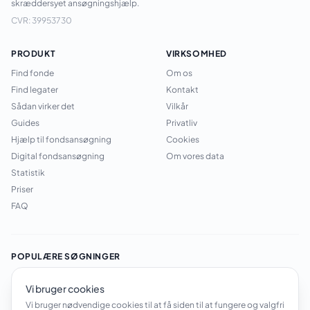
skræddersyet ansøgningshjælp.
CVR: 39953730
PRODUKT
VIRKSOMHED
Find fonde
Om os
Find legater
Kontakt
Sådan virker det
Vilkår
Guides
Privatliv
Hjælp til fondsansøgning
Cookies
Digital fondsansøgning
Om vores data
Statistik
Priser
FAQ
POPULÆRE SØGNINGER
Legater til studerende
·
Legater til foreninger
·
Legater til kronisk
Vi bruger cookies
syge
·
Legater til enlige
·
Legater til uddannelse
·
Åbne legater
·
Legater til forskning
·
Fondsmidler til skoler
·
Legater til iværksættere
Vi bruger nødvendige cookies til at få siden til at fungere og valgfri