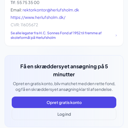
Tlf: 55 75 35 00
Email:
rektorkontor@herlufsholm.dk
https://www.herlufsholm.dk/
CVR: 11605672
Se alle legater fra H.C. Sonnes Fond af 1952 til fremme af
skoleformål på Herlufsholm
Få en skræddersyet ansøgning på 5
minutter
Opret en gratis konto, bliv matchet med den rette fond,
og få en skræddersyet ansøgning klar til afsendelse.
Opret gratis konto
Log ind