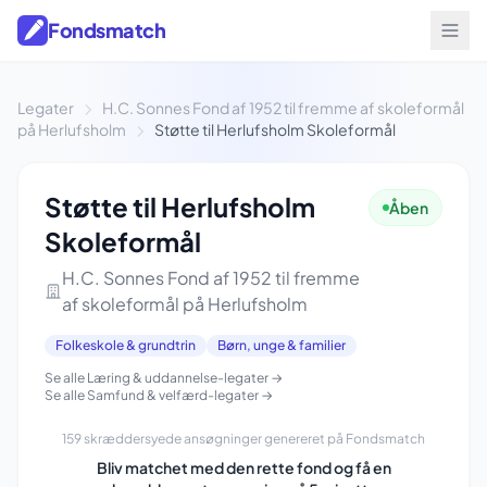
Fondsmatch
Legater
H.C. Sonnes Fond af 1952 til fremme af skoleformål
på Herlufsholm
Støtte til Herlufsholm Skoleformål
Støtte til Herlufsholm
Åben
Skoleformål
H.C. Sonnes Fond af 1952 til fremme
af skoleformål på Herlufsholm
Folkeskole & grundtrin
Børn, unge & familier
Se alle Læring & uddannelse-legater →
Se alle Samfund & velfærd-legater →
159 skræddersyede ansøgninger genereret på Fondsmatch
Bliv matchet med den rette fond og få en