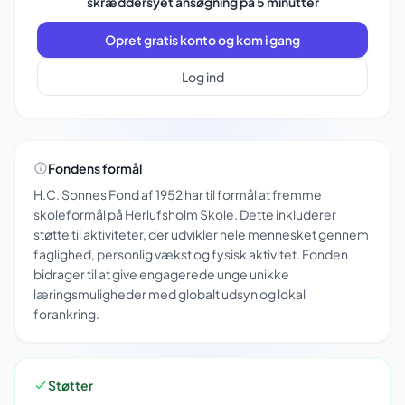
skræddersyet ansøgning på 5 minutter
Opret gratis konto og kom i gang
Log ind
Fondens formål
H.C. Sonnes Fond af 1952 har til formål at fremme
skoleformål på Herlufsholm Skole. Dette inkluderer
støtte til aktiviteter, der udvikler hele mennesket gennem
faglighed, personlig vækst og fysisk aktivitet. Fonden
bidrager til at give engagerede unge unikke
læringsmuligheder med globalt udsyn og lokal
forankring.
Støtter