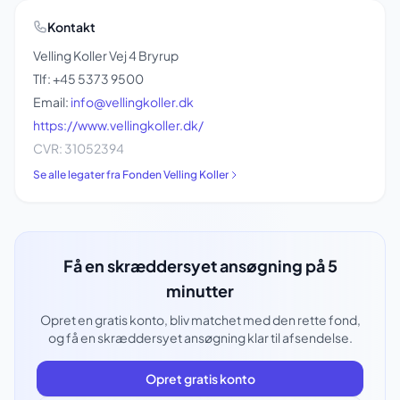
Kontakt
Velling Koller Vej 4 Bryrup
Tlf: +45 5373 9500
Email:
info@vellingkoller.dk
https://www.vellingkoller.dk/
CVR: 31052394
Se alle legater fra Fonden Velling Koller
Få en skræddersyet ansøgning på 5
minutter
Opret en gratis konto, bliv matchet med den rette fond,
og få en skræddersyet ansøgning klar til afsendelse.
Opret gratis konto