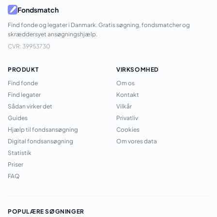
Fondsmatch
Find fonde og legater i Danmark. Gratis søgning, fondsmatcher og
skræddersyet ansøgningshjælp.
CVR: 39953730
PRODUKT
VIRKSOMHED
Find fonde
Om os
Find legater
Kontakt
Sådan virker det
Vilkår
Guides
Privatliv
Hjælp til fondsansøgning
Cookies
Digital fondsansøgning
Om vores data
Statistik
Priser
FAQ
POPULÆRE SØGNINGER