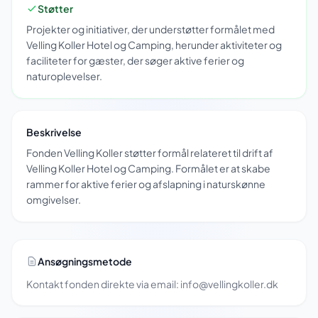
Støtter
Projekter og initiativer, der understøtter formålet med
Velling Koller Hotel og Camping, herunder aktiviteter og
faciliteter for gæster, der søger aktive ferier og
naturoplevelser.
Beskrivelse
Fonden Velling Koller støtter formål relateret til drift af
Velling Koller Hotel og Camping. Formålet er at skabe
rammer for aktive ferier og afslapning i naturskønne
omgivelser.
Ansøgningsmetode
Kontakt fonden direkte via email: info@vellingkoller.dk