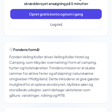
skræddersyet ansøgning på 5 minutter
Opret gratis konto og kom i gang
Log ind
Fondens formål
Fonden Velling Koller driver Velling Koller Hotel og
Camping, som tilbyder overnatning i form af camping,
hytter og hotelværelser. Fondens mission er at skabe
rammer for aktive ferier og afslapning i naturskønne
omgivelser i Midtjylland. Dette inkluderer at give gæster
mulighed for at opleve skovbrynet, idylliske søer og
storslåede udsigter, samt deltage i aktiviteter som
gåture, vandringer, ridning og MTB.