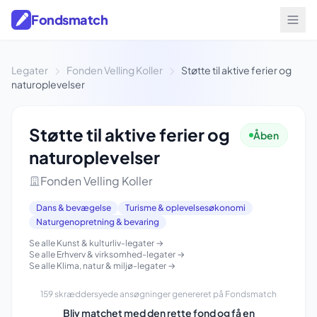
Fondsmatch
Legater
Fonden Velling Koller
Støtte til aktive ferier og
naturoplevelser
Støtte til aktive ferier og
Åben
naturoplevelser
Fonden Velling Koller
Dans & bevægelse
Turisme & oplevelsesøkonomi
Naturgenopretning & bevaring
Se alle Kunst & kulturliv-legater →
Se alle Erhverv & virksomhed-legater →
Se alle Klima, natur & miljø-legater →
159 skræddersyede ansøgninger genereret på Fondsmatch
Bliv matchet med den rette fond og få en