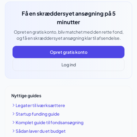
Få en skræddersyet ansøgning på 5
minutter
Opret en gratis konto, bliv matchet med den rette fond,
og få en skræddersyet ansøgning klar til afsendelse.
Opret gratis konto
Log ind
Nyttige guides
Legater til iværksættere
Startup funding guide
Komplet guide til fondsansøgning
Sådan laver du et budget