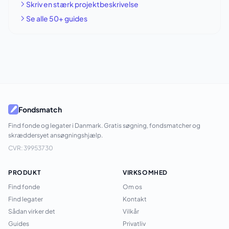
Skriv en stærk projektbeskrivelse
Se alle 50+ guides
Fondsmatch
Find fonde og legater i Danmark. Gratis søgning, fondsmatcher og
skræddersyet ansøgningshjælp.
CVR: 39953730
PRODUKT
VIRKSOMHED
Find fonde
Om os
Find legater
Kontakt
Sådan virker det
Vilkår
Guides
Privatliv