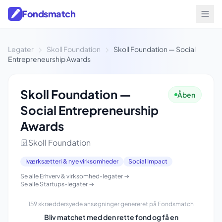
Fondsmatch
Legater
Skoll Foundation
Skoll Foundation — Social
Entrepreneurship Awards
Skoll Foundation —
Åben
Social Entrepreneurship
Awards
Skoll Foundation
Iværksætteri & nye virksomheder
Social Impact
Se alle Erhverv & virksomhed-legater →
Se alle Startups-legater →
159 skræddersyede ansøgninger genereret på Fondsmatch
Bliv matchet med den rette fond og få en