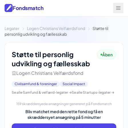
Fondsmatch
Legater
Logen Christians Velfærdsfond
Støtte til
personlig udvikling og fællesskab
Støtte til personlig
Åben
udvikling og fællesskab
Logen Christians Velfærdsfond
Civilsamfund & foreninger
Social Impact
Se alle Samfund & velfærd-legater →
Se alle Startups-legater →
159 skræddersyede ansøgninger genereret på Fondsmatch
Bliv matchet med den rette fond og få en
skræddersyet ansøgning på 5 minutter