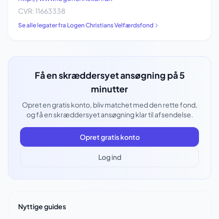
CVR: 11663338
Se alle legater fra Logen Christians Velfærdsfond
Få en skræddersyet ansøgning på 5
minutter
Opret en gratis konto, bliv matchet med den rette fond,
og få en skræddersyet ansøgning klar til afsendelse.
Opret gratis konto
Log ind
Nyttige guides