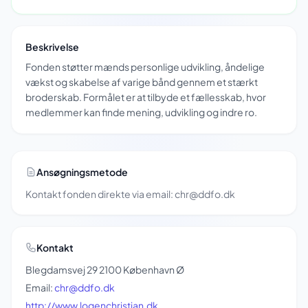
Beskrivelse
Fonden støtter mænds personlige udvikling, åndelige
vækst og skabelse af varige bånd gennem et stærkt
broderskab. Formålet er at tilbyde et fællesskab, hvor
medlemmer kan finde mening, udvikling og indre ro.
Ansøgningsmetode
Kontakt fonden direkte via email: chr@ddfo.dk
Kontakt
Blegdamsvej 29 2100 København Ø
Email:
chr@ddfo.dk
http://www.logenchristian.dk