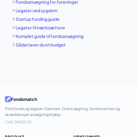
Fondsansøgning for foreninger
Legater ved sygdom
Startup funding guide
Legater til iværksættere
Komplet guide til fondsansøgning
Sådan laver du et budget
Fondsmatch
Find fonde og legater i Danmark. Gratis søgning, fondsmatcher og
skræddersyet ansøgningshjælp.
CVR: 39953730
PRODUKT
VIRKSOMHED