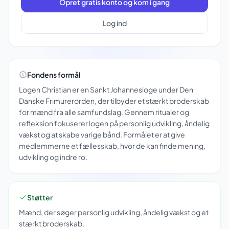
Opret gratis konto og kom i gang
Log ind
Fondens formål
Logen Christian er en Sankt Johannesloge under Den
Danske Frimurerorden, der tilbyder et stærkt broderskab
for mænd fra alle samfundslag. Gennem ritualer og
refleksion fokuserer logen på personlig udvikling, åndelig
vækst og at skabe varige bånd. Formålet er at give
medlemmerne et fællesskab, hvor de kan finde mening,
udvikling og indre ro.
Støtter
Mænd, der søger personlig udvikling, åndelig vækst og et
stærkt broderskab.