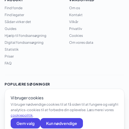
Find fonde
Om os
Find legater
Kontakt
Sådan virker det
Vilkår
Guides
Privatliv
Hjælp til fondsansøgning
Cookies
Digital fondsansøgning
Om vores data
Statistik
Priser
FAQ
POPULÆRE SØGNINGER
Legater til studerende
·
Legater til foreninger
·
Legater til kronisk
Vi bruger cookies
syge
·
Legater til enlige
·
Legater til uddannelse
·
Åbne legater
·
Legater til forskning
·
Fondsmidler til skoler
·
Legater til iværksættere
Vi bruger nødvendige cookies til at få siden til at fungere og valgfri
·
Legater til sport
·
Legater til pensionister
·
Legater til
analytics-cookies til at forbedre din oplevelse. Læs mere i vores
handicappede
·
Fondsansøgning guide
·
Største fonde i Danmark
·
cookiepolitik
.
Danske fonde
Gem valg
Kun nødvendige