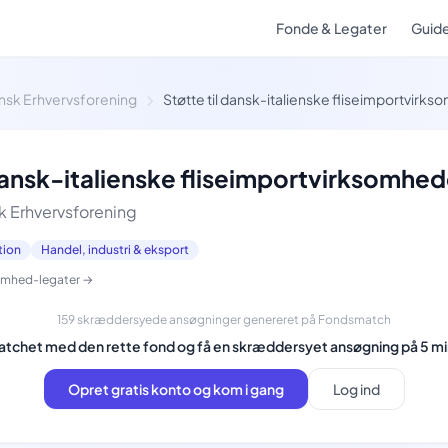
Fonde & Legater
Guid
ensk Erhvervsforening
Støtte til dansk-italienske fliseimportvirk
 dansk-italienske fliseimportvirksomhed
k Erhvervsforening
tion
Handel, industri & eksport
ksomhed-legater →
159 skræddersyede ansøgninger genereret på Fondsmatch
matchet med den rette fond og få en skræddersyet ansøgning på 5 mi
Opret gratis konto og kom i gang
Log ind