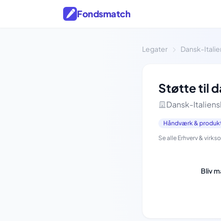
Fondsmatch
Legater
Dansk-Itali
Støtte til
Dansk-Italiens
Håndværk & produk
Se alle Erhverv & vir
Bliv 