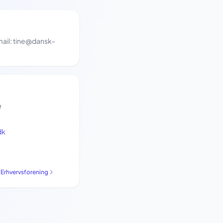
mail: tine@dansk-
e
dk
k Erhvervsforening