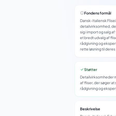
Fondens formål
Dansk-Italiensk Flise
detailvirksomhed, der
sig i import og salg a
et bredt udvalg af fli
rådgivning og ekspert
rette løsning til deres
Støtter
Detailvirksomheder m
af fliser, der søger a
rådgivning og eksper
Beskrivelse