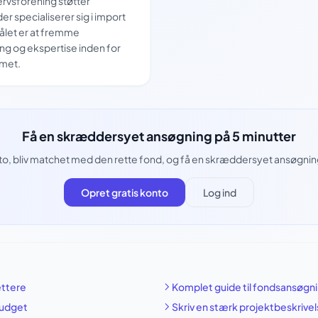
ervsforening støtter
er specialiserer sig i import
målet er at fremme
ng og ekspertise inden for
mmet.
Få en skræddersyet ansøgning på 5 minutter
to, bliv matchet med den rette fond, og få en skræddersyet ansøgning 
Opret gratis konto
Log ind
ættere
Komplet guide til fondsansøgn
budget
Skriv en stærk projektbeskrive