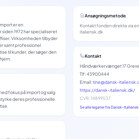
Ansøgningsmetode
import er en
Kontakt fonden direkte via e
 siden 1972 har specialiseret
italiensk.dk
f fliser. Virksomheden tilbyder
ser samt professionel
ise til kunder, der søger den
Kontakt
 hjem.
Håndværkervænget 17 Grev
Tlf: 43900444
Email:
tine@dansk-italiensk.
https://dansk-italiensk.dk/
ed fokus på import og salg
CVR: 14899537
t styrke deres professionelle
tise.
Se alle legater fra Dansk-Italiens