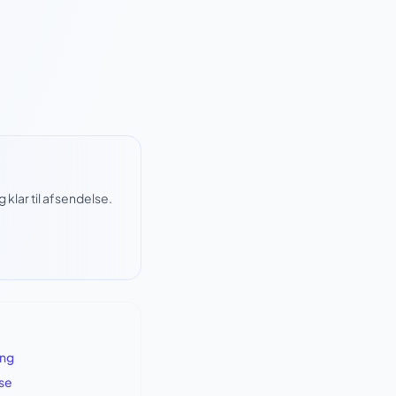
klar til afsendelse.
ing
lse