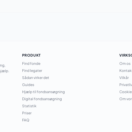
PRODUKT
VIRK
Find fonde
Om os
ing,
Find legater
Kontak
jælp.
Sådan virker det
Vilkår
Guides
Privatli
Hjælp til fondsansøgning
Cookie
Digital fondsansøgning
Om vor
Statistik
Priser
FAQ