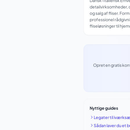
Dansk-Italiensk Erhv
detailvirksomheder, d
og salg af fliser. For
professionel rådgivni
fliseløsninger til hje
Opret en gratis kon
Nyttige guides
Legater til iværks
Sådan laver du et 