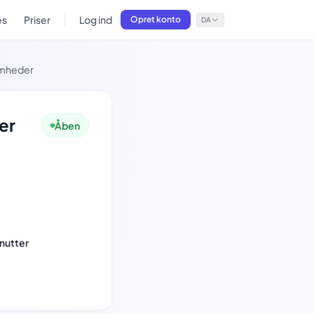
es
Priser
Log ind
Opret konto
DA
somheder
er
Åben
nutter