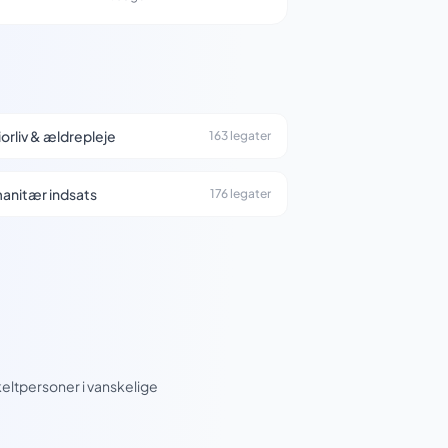
orliv & ældrepleje
163 legater
anitær indsats
176 legater
keltpersoner i vanskelige