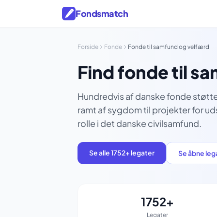
Fondsmatch
Forside
Fonde
Fonde til samfund og velfærd
Find fonde til s
Hundredvis af danske fonde støtter
ramt af sygdom til projekter for u
rolle i det danske civilsamfund.
Se alle 1752+ legater
Se åbne leg
1752+
Legater