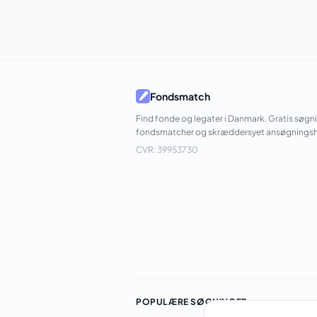
Fondsmatch
Find fonde og legater i Danmark. Gratis søgn
fondsmatcher og skræddersyet ansøgningsh
CVR: 39953730
POPULÆRE SØGNINGER