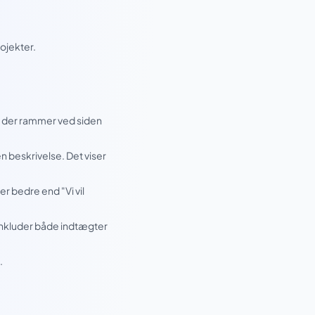
ojekter.
g der rammer ved siden
beskrivelse. Det viser
r bedre end "Vi vil
 Inkluder både indtægter
.