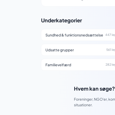
Underkategorier
Sundhed & funktionsnedsættelse
447 le
Udsatte grupper
561 l
Familievelfærd
282 le
Hvem kan søge?
Foreninger, NGO'er, kommu
situationer.