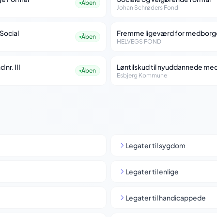
Åben
Johan Schrøders Fond
Social
Fremme ligeværd for medborg
Åben
HELVEGS FOND
 nr. III
Løntilskud til nyuddannede me
Åben
Esbjerg Kommune
Legater til sygdom
Legater til enlige
Legater til handicappede