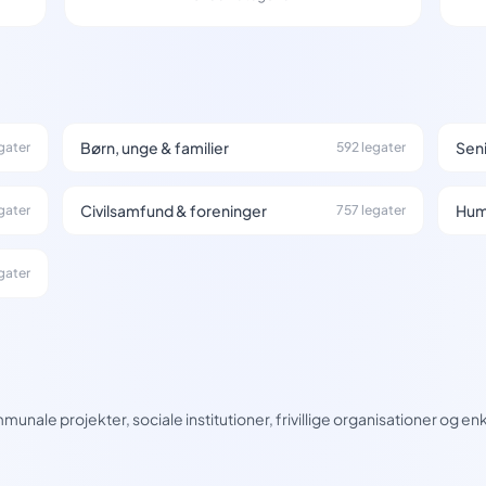
Børn, unge & familier
Seni
gater
592 legater
Civilsamfund & foreninger
Hum
egater
757 legater
gater
nale projekter, sociale institutioner, frivillige organisationer og en