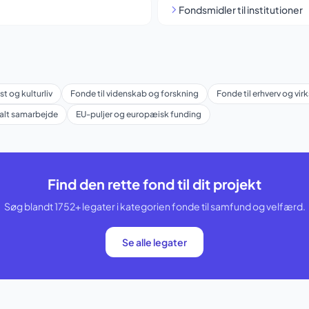
Fondsmidler til institutioner
st og kulturliv
Fonde til videnskab og forskning
Fonde til erhverv og vi
balt samarbejde
EU-puljer og europæisk funding
Find den rette fond til dit projekt
Søg blandt 1752+ legater i kategorien fonde til samfund og velfærd.
Se alle legater