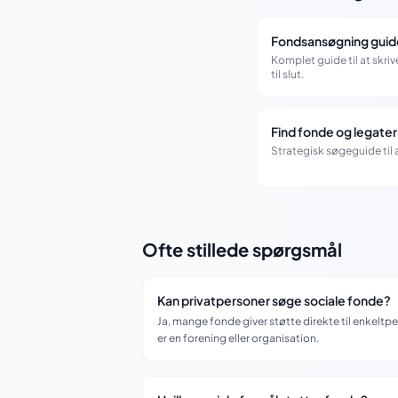
Fondsansøgning guid
Komplet guide til at skri
til slut.
Find fonde og legater
Strategisk søgeguide til at
Ofte stillede spørgsmål
Kan privatpersoner søge sociale fonde?
Ja, mange fonde giver støtte direkte til enkelt
er en forening eller organisation.