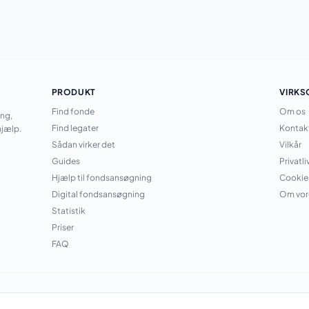
PRODUKT
VIRK
Find fonde
Om os
ing,
Find legater
Kontak
jælp.
Sådan virker det
Vilkår
Guides
Privatli
Hjælp til fondsansøgning
Cookie
Digital fondsansøgning
Om vor
Statistik
Priser
FAQ