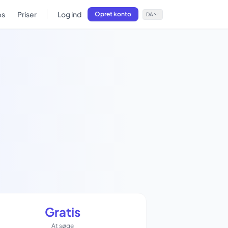
es
Priser
Log ind
Opret konto
DA
Gratis
At søge