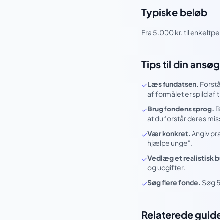
Typiske beløb
Fra 5.000 kr. til enkeltp
Tips til din ansø
Læs fundatsen.
Forstå
✓
af formålet er spild af t
Brug fondens sprog.
B
✓
at du forstår deres mis
Vær konkret.
Angiv præ
✓
hjælpe unge".
Vedlæg et realistisk 
✓
og udgifter.
Søg flere fonde.
Søg 5
✓
Relaterede guid