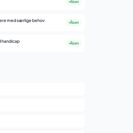
Åben
ere med særlige behov
Åben
d handicap
Åben