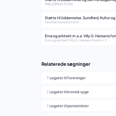
MØLLERENS FOND
Støtte til Uddannelse, Sundhed, Kultur og 
Familien Hansens Fond
Erna og arkitekt m.a.a. Villy G. Hansens fond
Erna og arkitekt Villy G. Hansens Fond nr. 3
Relaterede søgninger
Legater til foreninger
Legater til kronisk syge
Legater til pensionister