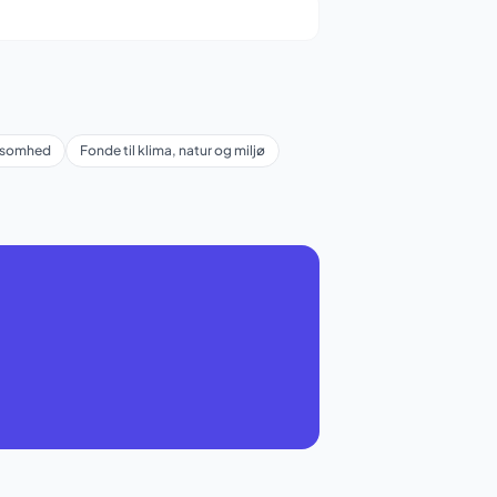
rksomhed
Fonde til klima, natur og miljø