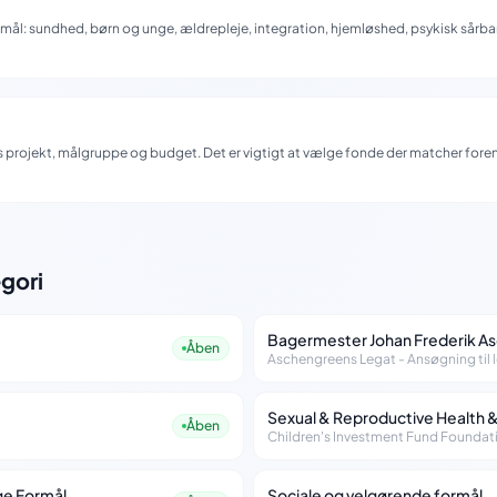
rmål: sundhed, børn og unge, ældrepleje, integration, hjemløshed, psykisk sårbarh
s projekt, målgruppe og budget. Det er vigtigt at vælge fonde der matcher fore
gori
Bagermester Johan Frederik A
Åben
Aschengreens Legat - Ansøgning til 
Sexual & Reproductive Health &
Åben
Children's Investment Fund Foundati
ge Formål
Sociale og velgørende formål