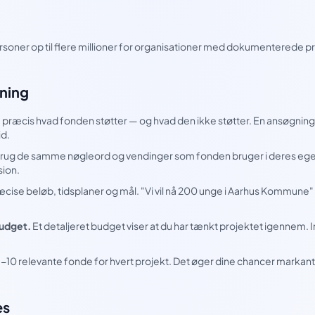
ersoner op til flere millioner for organisationer med dokumenterede pr
gning
 præcis hvad fonden støtter — og hvad den ikke støtter. En ansøgnin
id.
rug de samme nøgleord og vendinger som fonden bruger i deres egen 
sion.
cise beløb, tidsplaner og mål. "Vi vil nå 200 unge i Aarhus Kommune" e
budget.
Et detaljeret budget viser at du har tænkt projektet igennem.
-10 relevante fonde for hvert projekt. Det øger dine chancer markant
es