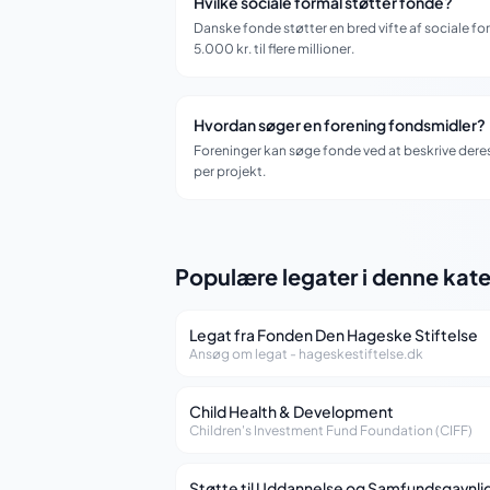
Hvilke sociale formål støtter fonde?
Danske fonde støtter en bred vifte af sociale fo
5.000 kr. til flere millioner.
Hvordan søger en forening fondsmidler?
Foreninger kan søge fonde ved at beskrive dere
per projekt.
Populære legater i denne kate
Legat fra Fonden Den Hageske Stiftelse
Ansøg om legat - hageskestiftelse.dk
Child Health & Development
Children's Investment Fund Foundation (CIFF)
Støtte til Uddannelse og Samfundsgavnli