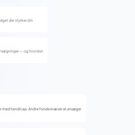
get der styrker din
sansøgninger — og hvordan
sker med handicap. Andre fonde kræver at ansøger