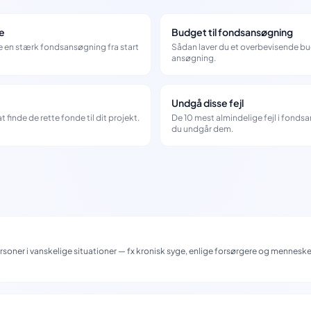
e
Budget til fondsansøgning
ve en stærk fondsansøgning fra start
Sådan laver du et overbevisende bud
ansøgning.
Undgå disse fejl
 finde de rette fonde til dit projekt.
De 10 mest almindelige fejl i fond
du undgår dem.
personer i vanskelige situationer — fx kronisk syge, enlige forsørgere og menne