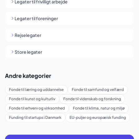
Legater til frivilligt arbejde
Legater til foreninger
Rejselegater
Store legater
Andre kategorier
Fonde til læring og uddannelse
Fonde til samfund og velfærd
Fonde til kunst og kulturliv
Fonde til videnskab og forskning
Fonde til erhverv og virksomhed
Fonde til klima, natur og miljø
Funding til startups i Danmark
EU-puljer og europæisk funding