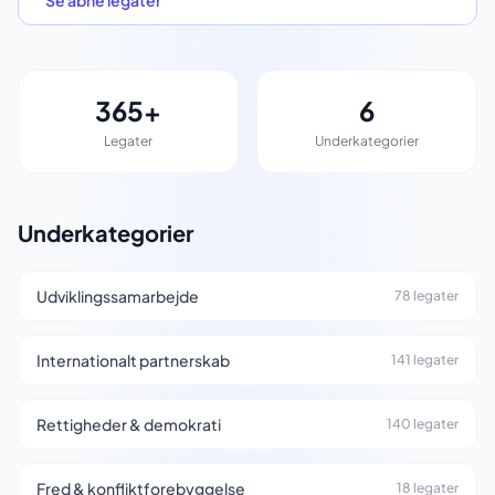
Se åbne legater
365+
6
Legater
Underkategorier
Underkategorier
Udviklingssamarbejde
78 legater
Internationalt partnerskab
141 legater
Rettigheder & demokrati
140 legater
Fred & konfliktforebyggelse
18 legater