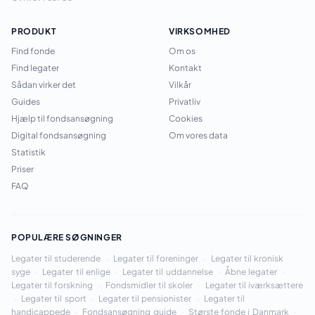
PRODUKT
VIRKSOMHED
Find fonde
Om os
Find legater
Kontakt
Sådan virker det
Vilkår
Guides
Privatliv
Hjælp til fondsansøgning
Cookies
Digital fondsansøgning
Om vores data
Statistik
Priser
FAQ
POPULÆRE SØGNINGER
Legater til studerende
·
Legater til foreninger
·
Legater til kronisk
syge
·
Legater til enlige
·
Legater til uddannelse
·
Åbne legater
·
Legater til forskning
·
Fondsmidler til skoler
·
Legater til iværksættere
·
Legater til sport
·
Legater til pensionister
·
Legater til
handicappede
·
Fondsansøgning guide
·
Største fonde i Danmark
·