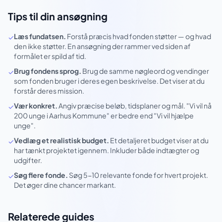
Tips til din ansøgning
Læs fundatsen.
Forstå præcis hvad fonden støtter — og hvad
✓
den ikke støtter. En ansøgning der rammer ved siden af
formålet er spild af tid.
Brug fondens sprog.
Brug de samme nøgleord og vendinger
✓
som fonden bruger i deres egen beskrivelse. Det viser at du
forstår deres mission.
Vær konkret.
Angiv præcise beløb, tidsplaner og mål. "Vi vil nå
✓
200 unge i Aarhus Kommune" er bedre end "Vi vil hjælpe
unge".
Vedlæg et realistisk budget.
Et detaljeret budget viser at du
✓
har tænkt projektet igennem. Inkluder både indtægter og
udgifter.
Søg flere fonde.
Søg 5-10 relevante fonde for hvert projekt.
✓
Det øger dine chancer markant.
Relaterede guides