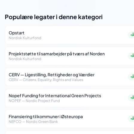
Populære legater i denne kategori
Opstart
Nordisk Kulturfond
Projektstøtte til samarbejder på tværs af Norden
Nordisk Kulturfond
CERV — Ligestilling, Rettigheder og Værdier
CERV — Citizens, Equality, Rights and Values
Nopef Funding for International Green Projects
NOPEF — Nordic Project Fund
Finansiering til kommuner i Østeuropa
NEFCO — Nordic Green Bank