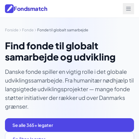
Fondsmatch
Forside
Fonde
Fonde til globalt samarbejde
Find fonde til globalt
samarbejde og udvikling
Danske fonde spiller en vigtig rolle i det globale
udviklingssamarbejde. Fra humanitær nødhjælp til
langsigtede udviklingsprojekter — mange fonde
støtter initiativer der rækker ud over Danmarks
grænser.
Se alle 365+ legater