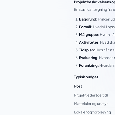
Projektbeskrivelsens 
En stærk ansøgning fra en
Baggrund:
Hvilken ud
Formål:
Hvad vil I op
Målgruppe:
Hvem når
Aktiviteter:
Hvad skal
Tidsplan:
Hvornår star
Evaluering:
Hvordan m
Forankring:
Hvordan f
Typisk budget
Post
Projektleder (deltid)
Materialer og udstyr
Lokaler og forplejning