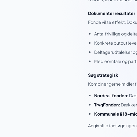
Dokumenter resultater
Fonde vil se effekt. Doku
Antal frivillige og del
Konkrete output (eve
Deltagerudtalelser o
Medieomtale og part
Søg strategisk
Kombiner gerne midler fra
Nordea-fonden:
Dækk
TrygFonden:
Dækker 
Kommunale § 18-mid
Angiv altid i ansøgningen