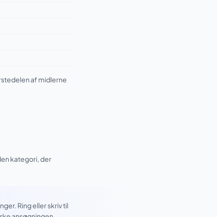
rstedelen af midlerne
 den kategori, der
. Ring eller skriv til
yrke ansøgningen.