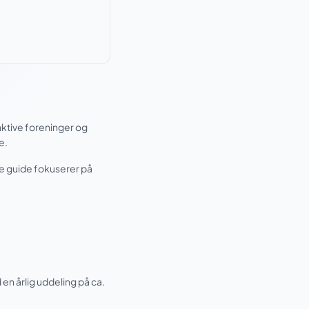
aktive foreninger og
e.
nne guide fokuserer på
en årlig uddeling på ca.