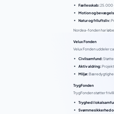
Fællesskab:
25.000 –
Motion og bevægels
Natur og friluftsliv:
Pr
Nordea-fonden har løben
Velux Fonden
Velux Fonden uddeler ca. 
Civilsamfund:
Støtte
Aktiv aldring:
Projekt
Miljø:
Bæredygtigheds
TrygFonden
TrygFonden støtter frivi
Tryghed i lokalsamfu
Svømmesikkerhed og