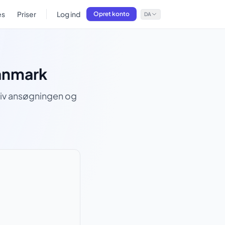
es
Priser
Log ind
Opret konto
DA
Danmark
skriv ansøgningen og