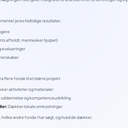
menter jeres hidtidige resultater:
tagere
nts afholdt, mennesker hjulpet)
g evalueringer
nerskaber
 flere fonde til et større projekt:
er aktiviteter og materialer
uddannelse og kompetenceudvikling
ler:
Dækker lokale omkostninger
, hvilke andre fonde I har søgt, og hvad de dækker.