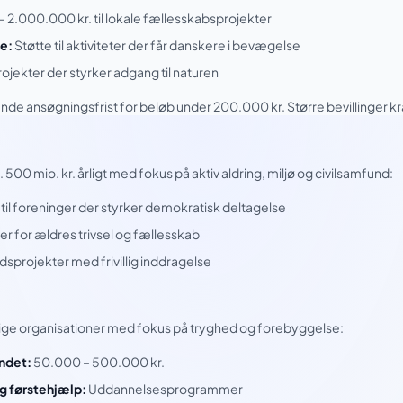
 2.000.000 kr. til lokale fællesskabsprojekter
e:
Støtte til aktiviteter der får danskere i bevægelse
ojekter der styrker adgang til naturen
de ansøgningsfrist for beløb under 200.000 kr. Større bevillinger k
500 mio. kr. årligt med fokus på aktiv aldring, miljø og civilsamfund:
 til foreninger der styrker demokratisk deltagelse
er for ældres trivsel og fællesskab
projekter med frivillig inddragelse
llige organisationer med fokus på tryghed og forebyggelse:
ndet:
50.000 – 500.000 kr.
 førstehjælp:
Uddannelsesprogrammer