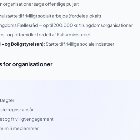
n organisationer søge offentlige puljer:
støtte til frivilligt socialt arbejde (fordeles lokalt)
gdoms Fællesråd — op til 200.000 kr. til ungdomsorganisationer
ps- og lottomidler fordelt af Kulturministeriet
- og Boligstyrelsen):
Støtte til frivillige sociale indsatser
for organisationer
tægter
este regnskabsår
t og frivilligt engagement
imum 3 medlemmer