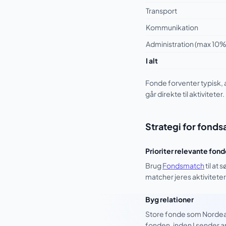
Transport
Kommunikation
Administration (max 10%
I alt
Fonde forventer typisk, 
går direkte til aktiviteter.
Strategi for fond
Prioriter relevante fon
Brug
Fondsmatch
til at
matcher jeres aktivitete
Byg relationer
Store fonde som Nordea-f
fonden, inden I sender 