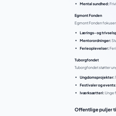
Mental sundhed:
Fri
Egmont Fonden
Egmont Fonden fokuserer 
Lærings- og trivsels
Mentorordninger:
St
Ferieoplevelser:
Feri
Tuborgfondet
Tuborgfondet støtter un
Ungdomsprojekter:
Festivaler og events
Iværksætteri:
Unge fr
Offentlige puljer ti