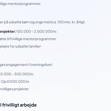
villige mentorprogrammer
på udsatte børn og unge med ca. 100 mio. kr. årligt:
projekter:
100.000 – 2.000.000 kr.
øtte til frivillige mentorprogrammer
elejre for udsatte familier
ges engagement i foreningslivet:
10.000 – 300.000 kr.
:
Op til 500.000 kr.
ivilliges projekter
l frivilligt arbejde