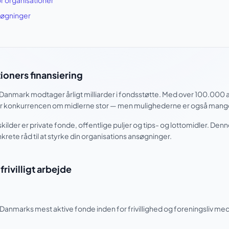
r organisationer
søgninger
tioners finansiering
 i Danmark modtager årligt milliarder i fondsstøtte. Med over 100.000 
er er konkurrencen om midlerne stor — men mulighederne er også mang
skilder er private fonde, offentlige puljer og tips- og lottomidler. De
rete råd til at styrke din organisations ansøgninger.
frivilligt arbejde
anmarks mest aktive fonde inden for frivillighed og foreningsliv med 