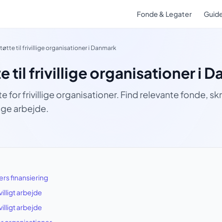
Fonde & Legater
Guid
øtte til frivillige organisationer i Danmark
 til frivillige organisationer i 
te for frivillige organisationer. Find relevante fonde, 
illige arbejde.
ners finansiering
villigt arbejde
ivilligt arbejde