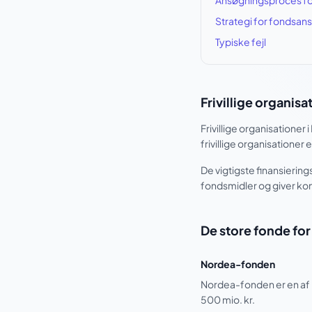
Ansøgningsproces fo
Strategi for fondsan
Typiske fejl
Frivillige organisa
Frivillige organisationer
frivillige organisation
De vigtigste finansiering
fondsmidler og giver konk
De store fonde for 
Nordea-fonden
Nordea-fonden er en af D
500 mio. kr.