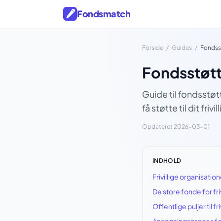
Fondsmatch
Forside
/
Guides
/
Fondsst
Fondsstøtte
Guide til fondsstøt
få støtte til dit friv
Opdateret 2026-03-01
INDHOLD
Frivillige organisatio
De store fonde for fri
Offentlige puljer til fr