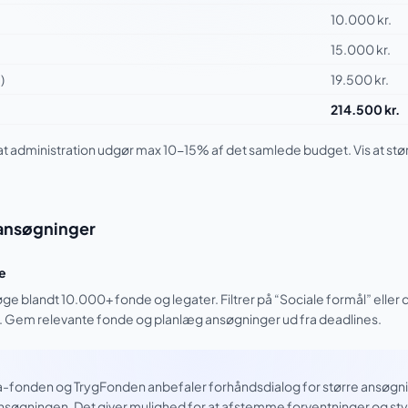
10.000 kr.
15.000 kr.
)
19.500 kr.
214.500 kr.
at administration udgør max 10-15% af det samlede budget. Vis at stø
sansøgninger
de
 søge blandt 10.000+ fonde og legater. Filtrer på “Sociale formål” eller
r. Gem relevante fonde og planlæg ansøgninger ud fra deadlines.
onden og TrygFonden anbefaler forhåndsdialog for større ansøgninger
ansøgningen. Det giver mulighed for at afstemme forventninger og st