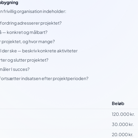
opbygning
 frivillig organisation indeholder:
fordring adresserer projektet?
nå — konkret og målbart?
 projektet, og hvor mange?
 der ske — beskriv konkrete aktiviteter
ter og slutter projektet?
åler I succes?
ortsætter indsatsen efter projektperioden?
Beløb
120.000 kr.
30.000 kr.
20.000 kr.