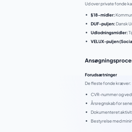
Ud over private fonde ka
§ 18-midler:
Kommunal 
DUF-puljen:
Dansk Un
Udlodningsmidler:
Ti
VELUX-puljen (Social
Ansøgningsproces 
Forudsætninger
De fleste fonde kræver:
CVR-nummer og ved
Årsregnskab for sen
Dokumenteret aktivite
Bestyrelse med min