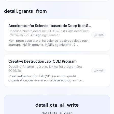
detail.grants_from
Accelerator for Science-baserede Deep Tech Startups
Deadline: Næste deadline: Jul 2026 (est.). Alle deadlines:
Lukket
~2026-07-25. Ansøgning: Summer
Non-profit accelerator for science-baserede deep tech
startups. INGEN gebyrer, INGEN egenkapital. 9-
måneders program med sessions hver 8. uge. Streams
Creative Destruction Lab (CDL) Program
Deadline: Ansøgninger er nu lukket for programåret
Lukket
2025/26.
Creative Destruction Lab (CDL) er en non-profit
organisation, der leverer et målbaseret program for
massivt skalerbare, seed-stage, videnskabs- og tek
detail.cta_ai_write
detail.cta_ai_desc