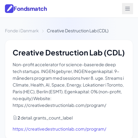
Fondsmatch
Fonde i Danmark
Creative Destruction Lab (CDL)
Creative Destruction Lab (CDL)
Non-profit accelerator for science-baserede deep
tech startups. INGEN gebyrer, INGEN egenkapital. 9-
måneders program med sessions hver 8. uge. Streams i
Climate, Health, AI, Space, Energy. Lokationer i Toronto,
Paris (HEC), Berlin (ESMT). Egenkapital: 0% (non-profit,
no equity) Website:
https://creativedestructionlab.com/program/
2
detail.grants_count_label
https://creativedestructionlab.com/program/